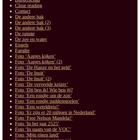
Close reading
Contact
De andere bak
De andere bak (2)
De andere bak (3)
De ruimte
De zee en water
Engels
Familie
Foto ‘Aapjes kijken’
Foto ‘Aapjes kijken’ (2)
Foto ‘De Hanze en het geld’
Foto ‘De Inuit’
Foto ‘De Inuit’ (2)
Foto ‘De verveelde keizer’
Foto ‘Dit ben ik! Wie ben jij?
Foto ‘Een rondje om de zon’
Foto ‘Een rondje paddenstoelen’
Foto ‘Een wereldreis!’
Foto ‘Er zijn er 20 miljoen in Nederland’
Foto ‘Free Nelson Mandela!’
Foto ‘In het jaar 2525’
Foto ‘In naam van de VOC’
Foto ‘Mijn eigen land’