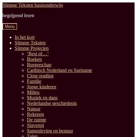
Ga
Ga
Slimme Teksten basisonderwijs
door
naar
begrijpend lezen
naar
de
navigatie
inhoud
Menu
In het kort
Slimme Teksten
Slimme Projecten
‘Best of…’
Boeken
Burgerschap
Caribisch Nederland en Suriname
Close reading
Familie
Jonge kinderen
Milieu
Muziek en dans
Nederlandse geschiedenis
Natuur
Rekenen
De ruimte
Slavernij
Samenleving en bestuur
Talen