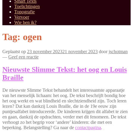
Smart Texts
Toelichtingen
Topografie
Vervoer
Wie ben ik?
Tag:
ogen
Geplaatst op
23 november 2023
21 november 2023
door
jschotman
—
Geef een reactie
Nieuwste Slimme Tekst: het oog en Louis
Braille
De nieuwste Slimme Tekst behandelt het interessantste apparaatje
van het menselijk lichaam: het oog. De tekst beschrijft bondig hoe
het oog werkt en wat blindheid en slechtziendheid zijn. Toch leren
lezen? Dat kan dankzij Louis Braille, die in de 19e eeuw zijn
puntjesalfabet introduceerde. De kinderen krijgen dit alfabet te zien
en gaan, dankzij de opdrachten, verder met dit fenomeen. De tekst
verhoogt zo het begrip voor ‘andere’ kinderen: die met een
beperking. Belangstelling? Ga naar de
contactpagina
.