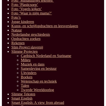
Foto ‘Miniatuurtjes tekenen’
Foto ‘Plasticsoep’
Foto ‘Vogels kijken’
Foto ‘Waar is mijn mama?’
Foto’s
Jonge kinderen
Kunst- en schrijfopdrachten en leesverslagen
Natuur
Nederlandse geschiedenis
Opdrachten zoeken
Rekenen
Slim Project slavernij
Slimme Projecten
Caribisch Nederland en Suriname
Milieu
Muziek en dans
Samenleving en bestuur
Uitvinders
Boeken
Wetenschap en techniek
Talen
Tweede Wereldoorlog
Slimme Teksten
Smart English
Smart English: A view from abroad