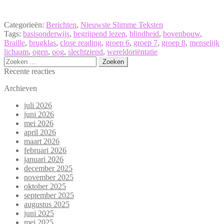
Categorieën:
Berichten
,
Nieuwste Slimme Teksten
Tags:
basisonderwijs
,
begrijpend lezen
,
blindheid
,
bovenbouw
,
Braille
,
brugklas
,
close reading
,
groep 6
,
groep 7
,
groep 8
,
menselijk
lichaam
,
ogen
,
oog
,
slechtziend
,
wereldoriëntatie
Zoeken
naar:
Recente reacties
Archieven
juli 2026
juni 2026
mei 2026
april 2026
maart 2026
februari 2026
januari 2026
december 2025
november 2025
oktober 2025
september 2025
augustus 2025
juni 2025
mei 2025