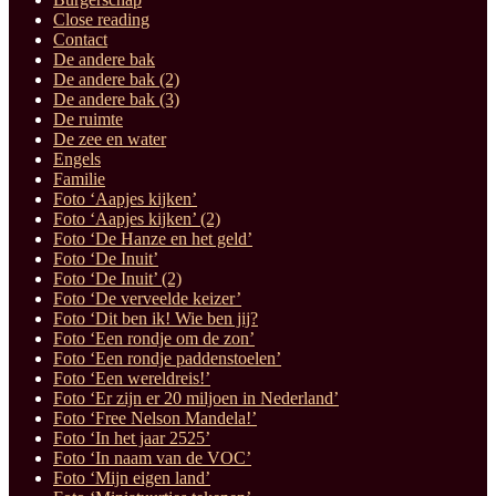
Close reading
Contact
De andere bak
De andere bak (2)
De andere bak (3)
De ruimte
De zee en water
Engels
Familie
Foto ‘Aapjes kijken’
Foto ‘Aapjes kijken’ (2)
Foto ‘De Hanze en het geld’
Foto ‘De Inuit’
Foto ‘De Inuit’ (2)
Foto ‘De verveelde keizer’
Foto ‘Dit ben ik! Wie ben jij?
Foto ‘Een rondje om de zon’
Foto ‘Een rondje paddenstoelen’
Foto ‘Een wereldreis!’
Foto ‘Er zijn er 20 miljoen in Nederland’
Foto ‘Free Nelson Mandela!’
Foto ‘In het jaar 2525’
Foto ‘In naam van de VOC’
Foto ‘Mijn eigen land’