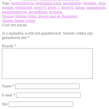
Tags:
basisonderwijs
,
begrijpend lezen
,
bovenbouw
,
brugklas
,
close
reading
,
elektriciteit
,
groep 6
,
groep 7
,
groep 8
,
natuur
,
natuurkracht
,
natuuronderwijs
,
stroomkring
,
techniek
Bericht
Vorig
Nieuwe Slimme Tekst: graven naar de Romeinen
bericht:
Volgend
Slimme laatste weken
navigatie
bericht:
Geef een reactie
Je e-mailadres wordt niet gepubliceerd.
Vereiste velden zijn
gemarkeerd met
*
Reactie
*
Naam
*
E-mail
*
Site