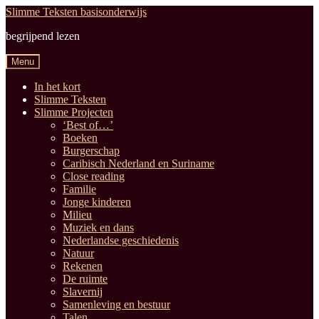
Ga
Ga
Slimme Teksten basisonderwijs
door
naar
begrijpend lezen
naar
de
navigatie
inhoud
Menu
In het kort
Slimme Teksten
Slimme Projecten
‘Best of…’
Boeken
Burgerschap
Caribisch Nederland en Suriname
Close reading
Familie
Jonge kinderen
Milieu
Muziek en dans
Nederlandse geschiedenis
Natuur
Rekenen
De ruimte
Slavernij
Samenleving en bestuur
Talen