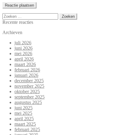
Zoeken
naar:
Recente reacties
Archieven
juli 2026
juni 2026
mei 2026
april 2026
maart 2026
februari 2026
januari 2026
december 2025
november 2025
oktober 2025
september 2025
augustus 2025
juni 2025
mei 2025
april 2025
maart 2025
februari 2025
januari 2025