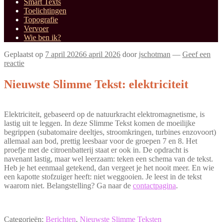
Smart Texts
Toelichtingen
Topografie
Vervoer
Wie ben ik?
Geplaatst op
7 april 2026
6 april 2026
door
jschotman
—
Geef een
reactie
Nieuwste Slimme Tekst: elektriciteit
Elektriciteit, gebaseerd op de natuurkracht elektromagnetisme, is
lastig uit te leggen. In deze Slimme Tekst komen de moeilijke
begrippen (subatomaire deeltjes, stroomkringen, turbines enzovoort)
allemaal aan bod, prettig leesbaar voor de groepen 7 en 8. Het
proefje met de citroenbatterij staat er ook in. De opdracht is
navenant lastig, maar wel leerzaam: teken een schema van de tekst.
Heb je het eenmaal getekend, dan vergeet je het nooit meer. En wie
een kapotte stofzuiger heeft: niet weggooien. Je leest in de tekst
waarom niet. Belangstelling? Ga naar de
contactpagina
.
Categorieën:
Berichten
,
Nieuwste Slimme Teksten