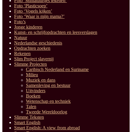
Foto ‘Miniatuurtjes tekenen’
Foto ‘Plasticsoep’
Foto ‘Vogels kijken’
Foto ‘Waar is mijn mama?’
Foto’s
Jonge kinderen
Kunst- en schrijfopdrachten en leesverslagen
Natuur
Nederlandse geschiedenis
Opdrachten zoeken
Rekenen
Slim Project slavernij
Slimme Projecten
Caribisch Nederland en Suriname
Milieu
Muziek en dans
Samenleving en bestuur
Uitvinders
Boeken
Wetenschap en techniek
Talen
Tweede Wereldoorlog
Slimme Teksten
Smart English
Smart English: A view from abroad