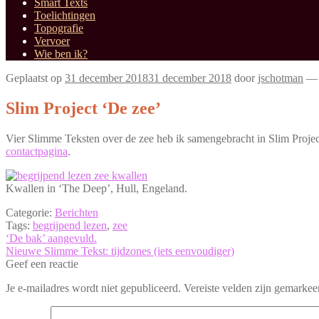
Smart Texts
Toelichtingen
Topografie
Vervoer
Wie ben ik?
Geplaatst op
31 december 2018
31 december 2018
door
jschotman
Slim Project ‘De zee’
Vier Slimme Teksten over de zee heb ik samengebracht in Slim Projec
contactpagina
.
Kwallen in ‘The Deep’, Hull, Engeland.
Categorie:
Berichten
Tags:
begrijpend lezen
,
zee
Bericht
Vorig
‘De bak’ aangevuld.
bericht:
Volgend
Nieuwe Slimme Tekst: tijdzones (iets eenvoudiger)
navigatie
bericht:
Geef een reactie
Je e-mailadres wordt niet gepubliceerd.
Vereiste velden zijn gemarke