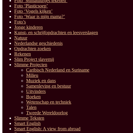
Foto ‘Miniatuurtjes tekenen’
Foto ‘Plasticsoep’
Foto ‘Vogels kijken’
Foto ‘Waar is mijn mama?’
Foto’s
Jonge kinderen
Kunst- en schrijfopdrachten en leesverslagen
Natuur
Nederlandse geschiedenis
Opdrachten zoeken
Rekenen
Slim Project slavernij
Slimme Projecten
Caribisch Nederland en Suriname
Milieu
Muziek en dans
Samenleving en bestuur
Uitvinders
Boeken
Wetenschap en techniek
Talen
Tweede Wereldoorlog
Slimme Teksten
Smart English
Smart English: A view from abroad