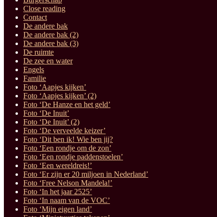
Close reading
Contact
De andere bak
De andere bak (2)
De andere bak (3)
De ruimte
De zee en water
Engels
Familie
Foto ‘Aapjes kijken’
Foto ‘Aapjes kijken’ (2)
Foto ‘De Hanze en het geld’
Foto ‘De Inuit’
Foto ‘De Inuit’ (2)
Foto ‘De verveelde keizer’
Foto ‘Dit ben ik! Wie ben jij?
Foto ‘Een rondje om de zon’
Foto ‘Een rondje paddenstoelen’
Foto ‘Een wereldreis!’
Foto ‘Er zijn er 20 miljoen in Nederland’
Foto ‘Free Nelson Mandela!’
Foto ‘In het jaar 2525’
Foto ‘In naam van de VOC’
Foto ‘Mijn eigen land’