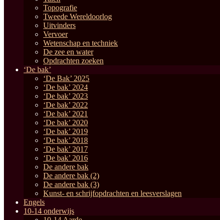
Topografie
Tweede Wereldoorlog
Uitvinders
Vervoer
Wetenschap en techniek
De zee en water
Opdrachten zoeken
‘De bak’
‘De Bak’ 2025
‘De bak’ 2024
‘De bak’ 2023
‘De bak’ 2022
‘De bak’ 2021
‘De bak’ 2020
‘De bak’ 2019
‘De bak’ 2018
‘De bak’ 2017
‘De bak’ 2016
De andere bak
De andere bak (2)
De andere bak (3)
Kunst- en schrijfopdrachten en leesverslagen
Engels
10-14 onderwijs
10-14 Aarde