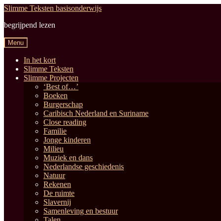
Ga
Ga
Slimme Teksten basisonderwijs
door
naar
begrijpend lezen
naar
de
navigatie
inhoud
Menu
In het kort
Slimme Teksten
Slimme Projecten
‘Best of…’
Boeken
Burgerschap
Caribisch Nederland en Suriname
Close reading
Familie
Jonge kinderen
Milieu
Muziek en dans
Nederlandse geschiedenis
Natuur
Rekenen
De ruimte
Slavernij
Samenleving en bestuur
Talen